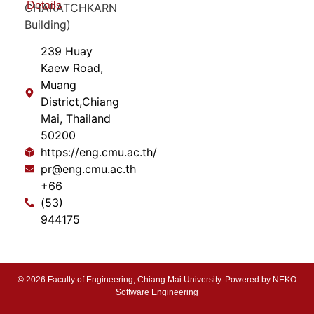
Details
CHARATCHKARN
Building)
239 Huay
Kaew Road,
Muang
District,Chiang
Mai, Thailand
50200
https://eng.cmu.ac.th/
pr@eng.cmu.ac.th
+66
(53)
944175
©
2026 Faculty of Engineering, Chiang Mai University. Powered by
NEKO
Software Engineering