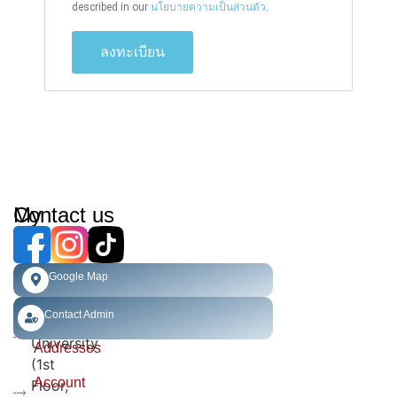
described in our
นโยบายความเป็นส่วนตัว
.
ลงทะเบียน
My
Contact us
Account​
Faculty
of
Order
Google Map
Engineering,
History
Chiang
Contact Admin
Mai
Shipping
University
Addresses
(1st
Account
Floor,