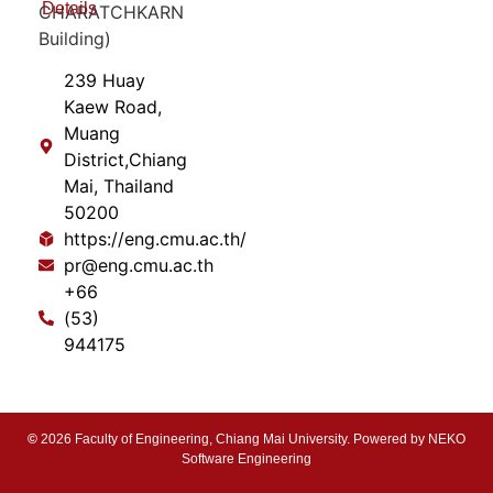
Details
CHARATCHKARN
Building)
239 Huay
Kaew Road,
Muang
District,Chiang
Mai, Thailand
50200
https://eng.cmu.ac.th/
pr@eng.cmu.ac.th
+66
(53)
944175
©
2026 Faculty of Engineering, Chiang Mai University. Powered by
NEKO
Software Engineering