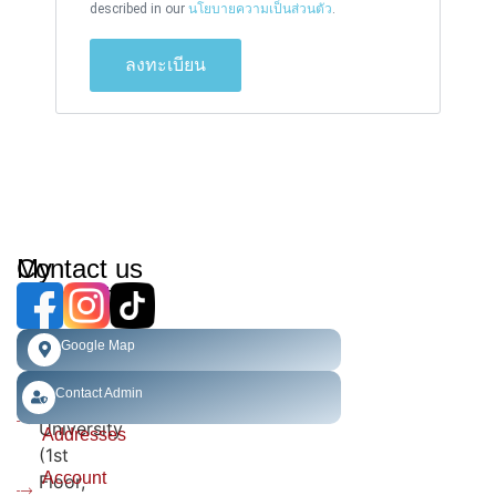
described in our
นโยบายความเป็นส่วนตัว
.
ลงทะเบียน
My
Contact us
Account​
Faculty
of
Order
Google Map
Engineering,
History
Chiang
Contact Admin
Mai
Shipping
University
Addresses
(1st
Account
Floor,